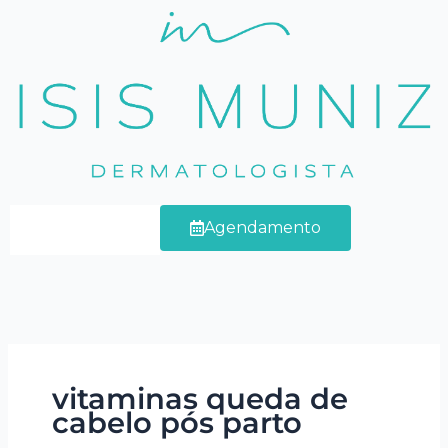
Ir
para
o
conteúdo
Agendamento
vitaminas queda de
cabelo pós parto