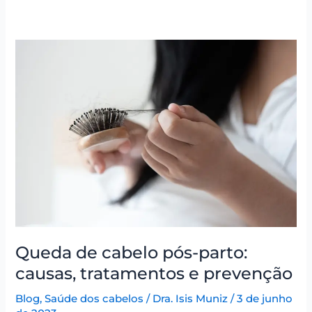
Queda
de
cabelo
pós-
parto:
causas,
tratamentos
e
prevenção
Queda de cabelo pós-parto:
causas, tratamentos e prevenção
Blog
,
Saúde dos cabelos
/
Dra. Isis Muniz
/
3 de junho