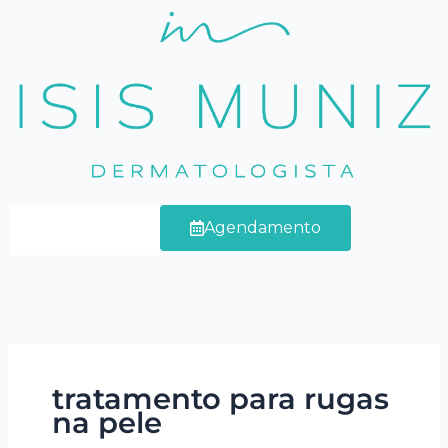
Ir
para
o
conteúdo
Agendamento
tratamento para rugas
na pele