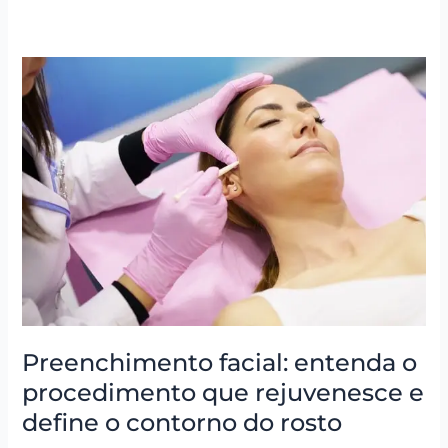
Preenchimento
facial:
entenda
o
procedimento
que
rejuvenesce
e
define
o
contorno
do
rosto
Preenchimento facial: entenda o
procedimento que rejuvenesce e
define o contorno do rosto