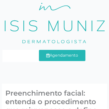
Ir
para
o
conteúdo
Agendamento
Preenchimento facial:
entenda o procedimento