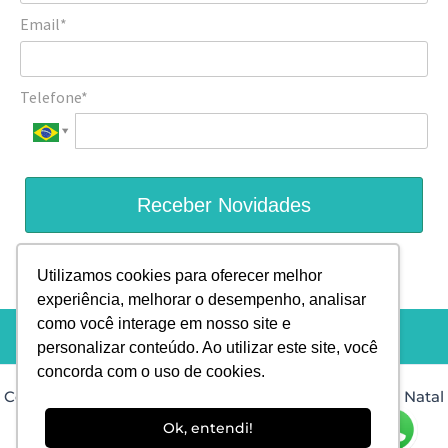
Email*
Telefone*
Receber Novidades
Prometemos não utilizar suas informações de contato para
Utilizamos cookies para oferecer melhor
enviar qualquer tipo de SPAM.
experiência, melhorar o desempenho, analisar
como você interage em nosso site e
personalizar conteúdo. Ao utilizar este site, você
concorda com o uso de cookies.
Copyright © 2026 Dra. Isis Muniz Dermatologista em Natal
RN |
Desenvolvido por: PHD Virtual
Ok, entendi!