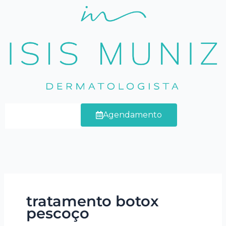
Ir
para
o
conteúdo
Agendamento
tratamento botox
pescoço