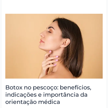
Botox
no
pescoço:
benefícios,
indicações
e
importância
da
orientação
médica
Botox no pescoço: benefícios,
indicações e importância da
orientação médica