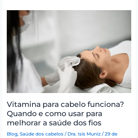
Vitamina
para
cabelo
funciona?
Quando
e
como
usar
para
melhorar
a
saúde
dos
Vitamina para cabelo funciona?
fios
Quando e como usar para
melhorar a saúde dos fios
Blog
,
Saúde dos cabelos
/
Dra. Isis Muniz
/
29 de