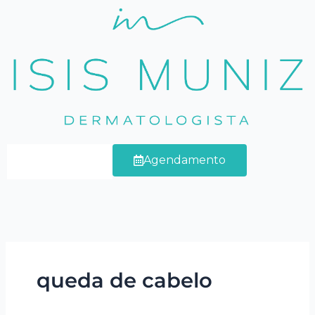
Ir
para
o
conteúdo
Agendamento
queda de cabelo