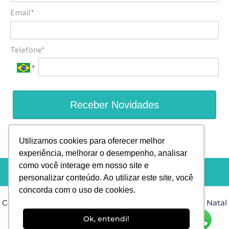
Email*
Telefone*
Receber Novidades
Prometemos não utilizar suas informações de contato para
Utilizamos cookies para oferecer melhor
enviar qualquer tipo de SPAM.
experiência, melhorar o desempenho, analisar
como você interage em nosso site e
personalizar conteúdo. Ao utilizar este site, você
concorda com o uso de cookies.
Copyright © 2026 Dra. Isis Muniz Dermatologista em Natal
RN |
Desenvolvido por: PHD Virtual
Ok, entendi!