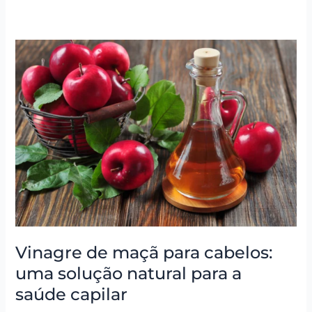
Vinagre
de
maçã
para
cabelos:
uma
solução
natural
para
a
saúde
capilar
Vinagre de maçã para cabelos:
uma solução natural para a
saúde capilar