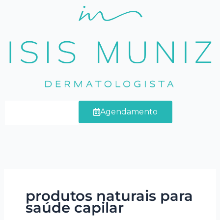
Ir
para
o
conteúdo
Agendamento
produtos naturais para
saúde capilar