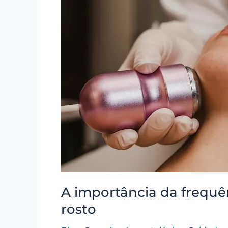
da
frequência
de
procedimentos
dermatológicos
para
a
pele
do
rosto
A importância da frequê
rosto