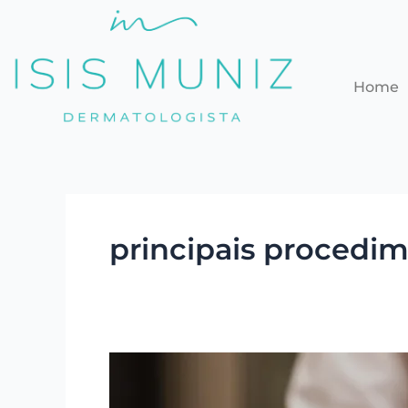
Ir
para
o
conteúdo
Home
principais procedim
A
importância