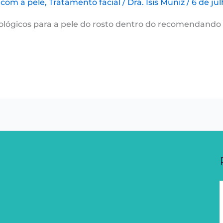
 com a pele
,
Tratamento facial
/
Dra. Isis Muniz
/
6 de ju
ógicos para a pele do rosto dentro do recomendando a