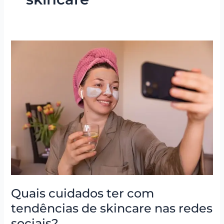
Quais
cuidados
ter
com
tendências
de
skincare
nas
redes
sociais?
Quais cuidados ter com
tendências de skincare nas redes
sociais?