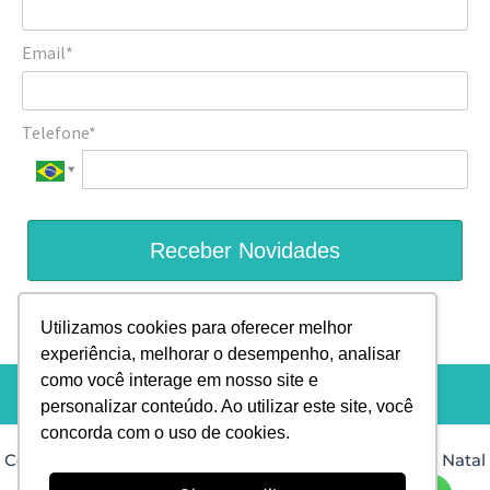
Email*
Telefone*
Receber Novidades
Prometemos não utilizar suas informações de contato para
Utilizamos cookies para oferecer melhor
enviar qualquer tipo de SPAM.
experiência, melhorar o desempenho, analisar
como você interage em nosso site e
personalizar conteúdo. Ao utilizar este site, você
concorda com o uso de cookies.
Copyright © 2026 Dra. Isis Muniz Dermatologista em Natal
RN |
Desenvolvido por: PHD Virtual