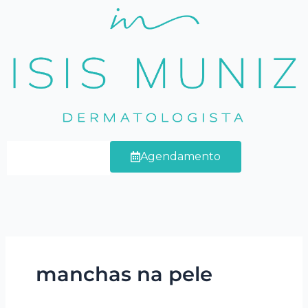
Ir
para
o
conteúdo
Agendamento
manchas na pele