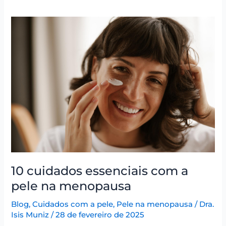
10
cuidados
essenciais
com
a
pele
na
menopausa
10 cuidados essenciais com a
pele na menopausa
Blog
,
Cuidados com a pele
,
Pele na menopausa
/
Dra.
Isis Muniz
/
28 de fevereiro de 2025