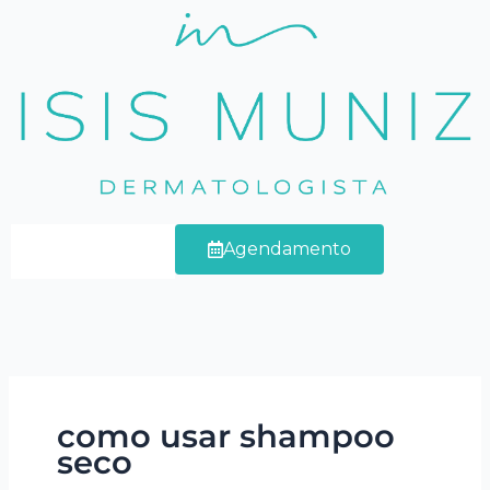
Ir
para
o
conteúdo
Agendamento
como usar shampoo
seco