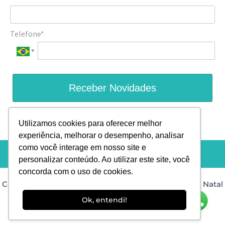
Telefone*
Receber Novidades
Prometemos não utilizar suas informações de contato para
Utilizamos cookies para oferecer melhor
enviar qualquer tipo de SPAM.
experiência, melhorar o desempenho, analisar
como você interage em nosso site e
personalizar conteúdo. Ao utilizar este site, você
concorda com o uso de cookies.
Copyright © 2026 Dra. Isis Muniz Dermatologista em Natal
RN |
Desenvolvido por: PHD Virtual
Ok, entendi!