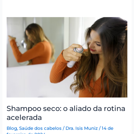
Shampoo
seco:
o
aliado
da
rotina
acelerada
Shampoo seco: o aliado da rotina
acelerada
Blog
,
Saúde dos cabelos
/
Dra. Isis Muniz
/
14 de