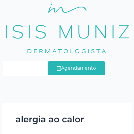
Ir
para
o
conteúdo
Agendamento
alergia ao calor