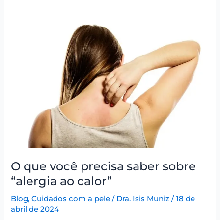
O
que
você
precisa
saber
sobre
“alergia
ao
calor”
O que você precisa saber sobre
“alergia ao calor”
Blog
,
Cuidados com a pele
/
Dra. Isis Muniz
/
18 de
abril de 2024