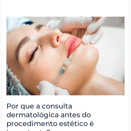
Por
que
a
consulta
dermatológica
antes
do
procedimento
estético
é
importante?
Por que a consulta
dermatológica antes do
procedimento estético é