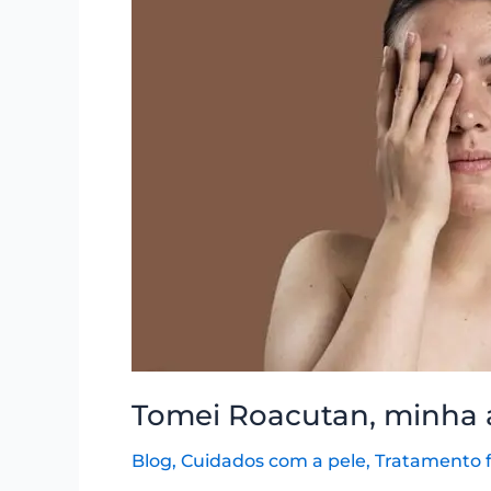
minha
acne
pode
voltar?
Como
lidar
com
acne
após
tratamento
Tomei Roacutan, minha 
Blog
,
Cuidados com a pele
,
Tratamento f