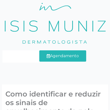
Ir
para
o
conteúdo
Agendamento
Como identificar e reduzir
os sinais de