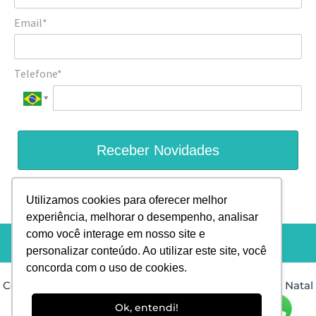
Email*
Telefone*
Receber Novidades
Prometemos não utilizar suas informações de contato para
Utilizamos cookies para oferecer melhor
enviar qualquer tipo de SPAM.
experiência, melhorar o desempenho, analisar
como você interage em nosso site e
personalizar conteúdo. Ao utilizar este site, você
concorda com o uso de cookies.
Copyright © 2026 Dra. Isis Muniz Dermatologista em Natal
RN |
Desenvolvido por: PHD Virtual
Ok, entendi!